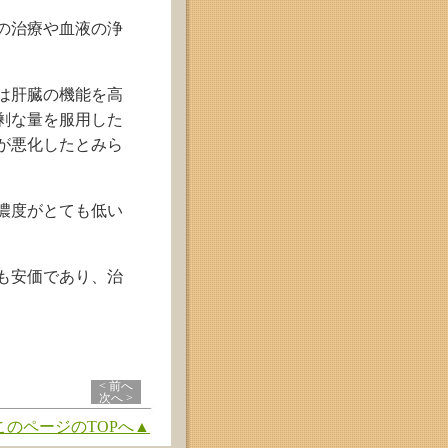
傷の治療や血液の浄
は肝臓の機能を高
剰な量を服用した
が悪化したとみら
濃度がとても低い
も安価であり、治
< 前へ
次へ >
このページのTOPへ▲