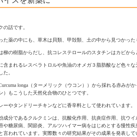
パイスを新薬に
クの話です。
った薬の中にも、草木は貝類、甲殻類、土の中から見つかった
は柳の樹脂からだし、抗コレステロールのスタチンはカビから
に含まれるレスベラトロルや魚油のオメガ３脂肪酸など色々な
した。
urcuma longa（ターメリック（ウコン））から採れる赤みが
ン）もこうした天然化合物のひとつです。
レーやタンドリーチキンなどに香辛料として使われています。
効成分であるクルクミンは、抗酸化作用、抗炎症作用、抗ウイ
癌や糖尿病、関節炎、アルツハイマー病をはじめとする慢性疾
と言われています。実際数々の研究結果がその成果を発表して